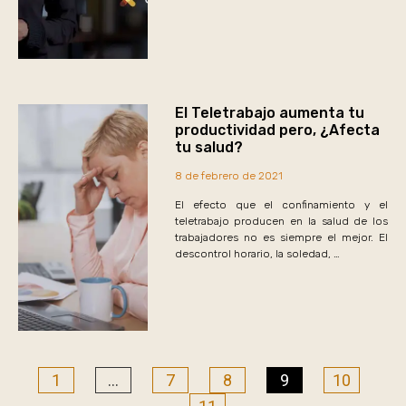
El Teletrabajo aumenta tu
productividad pero, ¿Afecta
tu salud?
8 de febrero de 2021
El efecto que el confinamiento y el
teletrabajo producen en la salud de los
trabajadores no es siempre el mejor. El
descontrol horario, la soledad, …
1
…
7
8
9
10