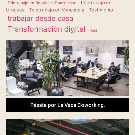
teletrabajo en
Teletrabajo en República Dominicana
Uruguay
Teletrabajo en Venezuela
Testimonio
trabajar desde casa
Transformación digital
visa
Pásate por La Vaca Coworking.