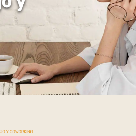
jo y
JO Y COWORKING