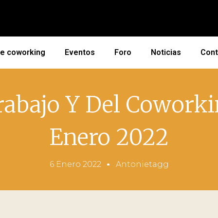
de coworking
Eventos
Foro
Noticias
Cont
trabajo Y Del Cowork
Enero 2022
6 Enero 2022
Antonietagg