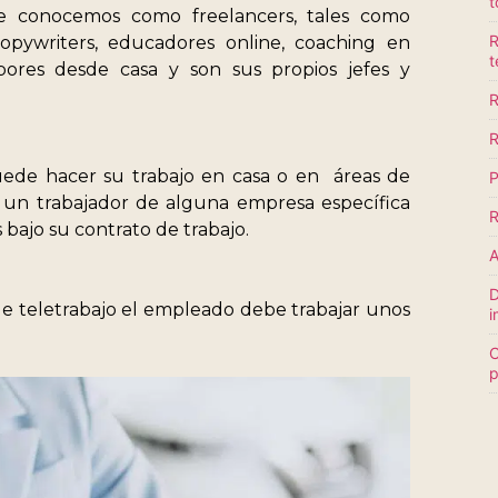
t
ue conocemos como freelancers, tales como
R
copywriters, educadores online, coaching en
t
bores desde casa y son sus propios jefes y
R
R
puede hacer su trabajo en casa o en áreas de
P
s un trabajador de alguna empresa específica
R
bajo su contrato de trabajo.
A
D
de teletrabajo el empleado debe trabajar unos
i
C
p