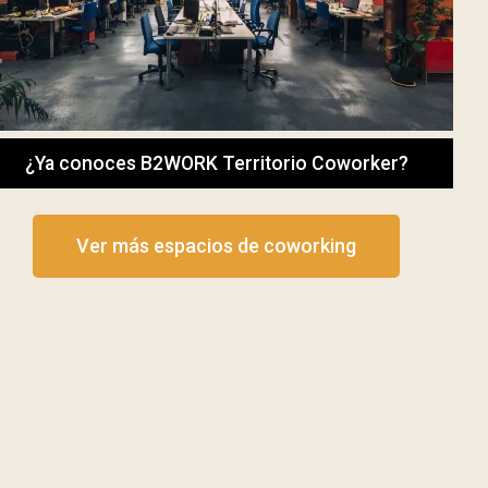
¿Ya conoces B2WORK Territorio Coworker?
Ver más espacios de coworking