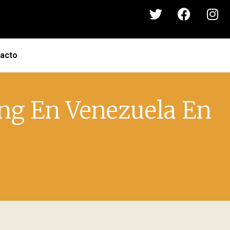
acto
ing En Venezuela En