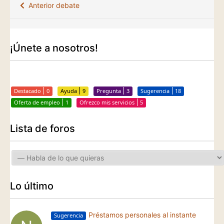
Anterior debate
¡Únete a nosotros!
Destacado
0
Ayuda
9
Pregunta
3
Sugerencia
18
Oferta de empleo
1
Ofrezco mis servicios
5
Lista de foros
Lo último
Préstamos personales al instante
Sugerencia