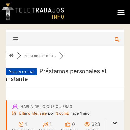
Habla de lo que qui...
Préstamos personales al
Sugerencia
instante
HABLA DE LO QUE QUIERAS
Último Mensaje
por
NicomE
hace 1 año
1
1
0
623