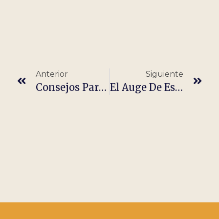
Anterior
Siguiente
Consejos Para Realizar Una Reunión Online Con Éxito
El Auge De España En El Teletrabajo: El Ecosistema Startup