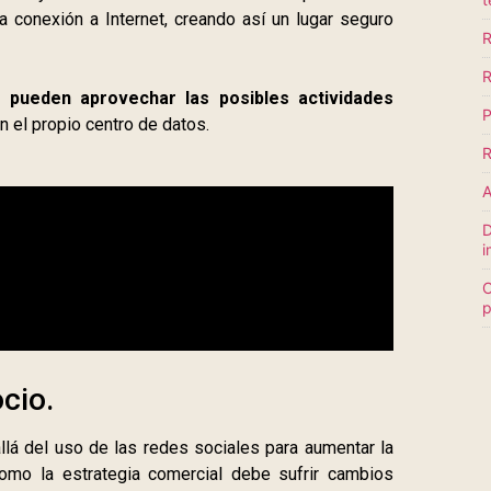
 conexión a Internet, creando así un lugar seguro
R
R
 pueden aprovechar las posibles actividades
P
n el propio centro de datos.
R
A
D
i
C
p
cio.
lá del uso de las redes sociales para aumentar la
omo la estrategia comercial debe sufrir cambios