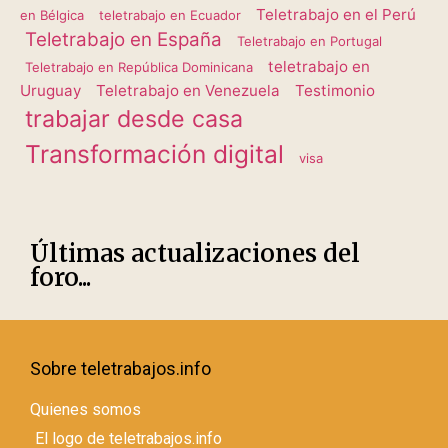
Teletrabajo en el Perú
en Bélgica
teletrabajo en Ecuador
Teletrabajo en España
Teletrabajo en Portugal
teletrabajo en
Teletrabajo en República Dominicana
Uruguay
Teletrabajo en Venezuela
Testimonio
trabajar desde casa
Transformación digital
visa
Últimas actualizaciones del
foro...
Sobre teletrabajos.info
Quienes somos
El logo de teletrabajos.info