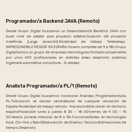
Programador/a Backend JAVA (Remoto)
Desde Grupo Digital buscamos un Desarrollador/a BackEnd JAVA con
buen nivel de catalán para proyecto estable.Duración del proyecto
Indefinida (Larga duración).Modalidad de trabajo Teletrabajo.
IMPRESCINDIBLE RESIDIR EN ESPAÑA.Horario completa de 9 a 18h.Grupo
DigitalSomos un grupo de empresas tecnológicas formado actualmente
por unos 400 profesionales en distintas áreas desarrollo sistemas
ingeniería automática consultoría… Si deseas
Analista Programador/a PL/1 (Remoto)
Desde Grupo Digital buscamos incorporar Analistas Programadores/as
PL/1Ubicación se valoran candidaturas de cualquier ubicación de
España.Modalidad de trabajo remoto. Imprescindible residir en territorio
españolHorarioDe lunes a jueves 8 30 – 18 00Viernes de 9 00 – 15
00.Verano jornada intensiva de 8 a 15h.FuncionesTareas en tecnologías
Host. (On-line y Batch)Elaboración de Diseños TécnicosEstimaciones de
tiempo.Desarrollo