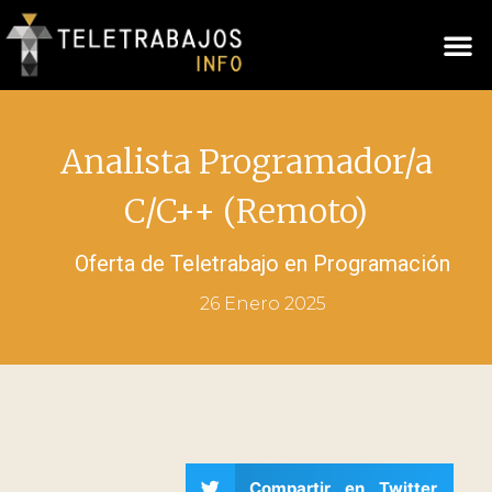
Analista Programador/a
C/C++ (Remoto)
Oferta de Teletrabajo en
Programación
26 Enero 2025
Compartir en Twitter