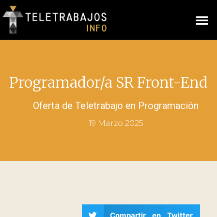
Programador/a SR Front-End
Oferta de Teletrabajo en
Programación
19 Marzo 2025
Compartir en Twitter