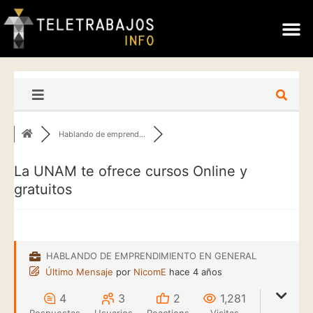
Hablando de emprend...
La UNAM te ofrece cursos Online y
gratuitos
HABLANDO DE EMPRENDIMIENTO EN GENERAL
Último Mensaje
por
NicomE
hace 4 años
4
3
2
1,281