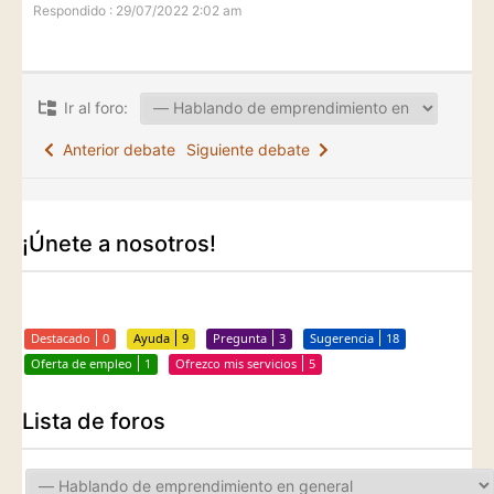
Respondido : 29/07/2022 2:02 am
Ir al foro:
Anterior debate
Siguiente debate
¡Únete a nosotros!
Destacado
0
Ayuda
9
Pregunta
3
Sugerencia
18
Oferta de empleo
1
Ofrezco mis servicios
5
Lista de foros