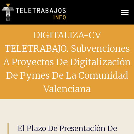
DIGITALIZA-CV
TELETRABAJO. Subvenciones
A Proyectos De Digitalización
De Pymes De La Comunidad
Valenciana
El Plazo De Presentación De