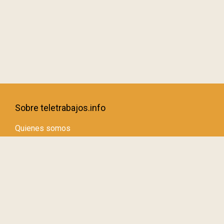
Sobre teletrabajos.info
Quienes somos
El logo de teletrabajos.info
Añadir un espacio de coworking
Publicar un artículo en esta web
Más información útil