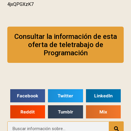
4jxQPGXzK7
Consultar la información de esta
oferta de teletrabajo de
Programación
Facebook
Twitter
LinkedIn
Reddit
Tumblr
Mix