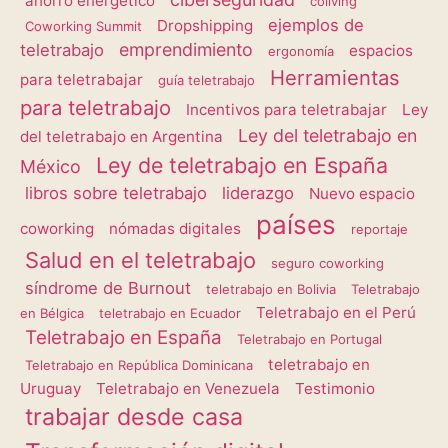
ahorro energético
coliving
ejemplos de
Dropshipping
Coworking Summit
emprendimiento
teletrabajo
espacios
ergonomía
Herramientas
para teletrabajar
guía teletrabajo
para teletrabajo
Incentivos para teletrabajar
Ley
Ley del teletrabajo en
del teletrabajo en Argentina
Ley de teletrabajo en España
México
libros sobre teletrabajo
liderazgo
Nuevo espacio
países
coworking
nómadas digitales
reportaje
Salud en el teletrabajo
seguro coworking
síndrome de Burnout
teletrabajo en Bolivia
Teletrabajo
Teletrabajo en el Perú
en Bélgica
teletrabajo en Ecuador
Teletrabajo en España
Teletrabajo en Portugal
teletrabajo en
Teletrabajo en República Dominicana
Uruguay
Teletrabajo en Venezuela
Testimonio
trabajar desde casa