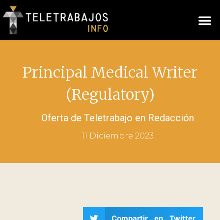
Principal Medical Writer
(Regulatory)
Oferta de Teletrabajo en
Redacción
11 Diciembre 2023
Compartir en Twitter