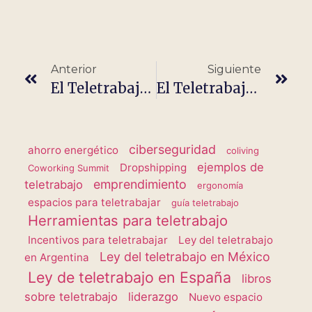
Anterior
Siguiente
El Teletrabajo En Panamá
El Teletrabajo En Bolivia
ciberseguridad
ahorro energético
coliving
ejemplos de
Dropshipping
Coworking Summit
emprendimiento
teletrabajo
ergonomía
espacios para teletrabajar
guía teletrabajo
Herramientas para teletrabajo
Incentivos para teletrabajar
Ley del teletrabajo
Ley del teletrabajo en México
en Argentina
Ley de teletrabajo en España
libros
sobre teletrabajo
liderazgo
Nuevo espacio