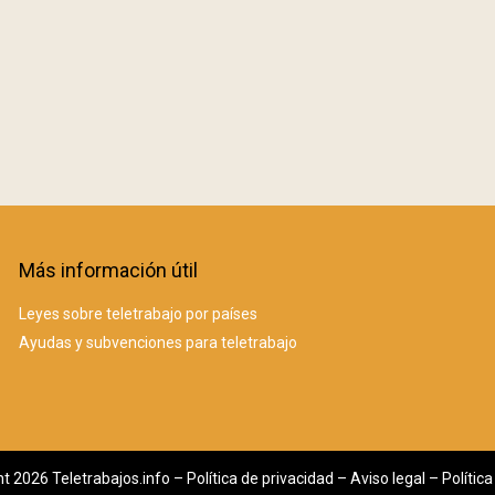
Más información útil
Leyes sobre teletrabajo por países
Ayudas y subvenciones para teletrabajo
t 2026 Teletrabajos.info –
Política de privacidad
–
Aviso legal
–
Polític