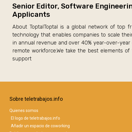
Senior Editor, Software Engineeri
Applicants
About ToptalToptal is a global network of top fr
technology that enables companies to scale the
in annual revenue and over 40% year-over-year gro
remote workforce.We take the best elements of
support
Sobre teletrabajos.info
Quienes somos
El logo de teletrabajos.info
Añadir un espacio de coworking