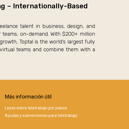
ng – Internationally-Based
eelance talent in business, design, and
ir teams, on-demand. With $200+ million
wth, Toptal is the world’s largest fully
 virtual teams and combine them with a
Más información útil
Leyes sobre teletrabajo por países
Ayudas y subvenciones para teletrabajo