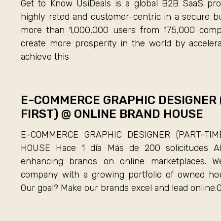
Get to Know UsiDeals is a global B2B SaaS pr
highly rated and customer-centric in a secure bu
more than 1,000,000 users from 175,000 compa
create more prosperity in the world by acceler
achieve this
E-COMMERCE GRAPHIC DESIGNER 
FIRST) @ ONLINE BRAND HOUSE
E-COMMERCE GRAPHIC DESIGNER (PART-TIM
HOUSE Hace 1 día Más de 200 solicitudes Ab
enhancing brands on online marketplaces. We
company with a growing portfolio of owned hous
Our goal? Make our brands excel and lead online.O