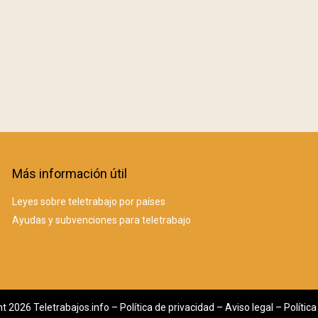
Más información útil
Leyes sobre teletrabajo por países
Ayudas y subvenciones para teletrabajo
t 2026 Teletrabajos.info –
Política de privacidad
–
Aviso legal
–
Polític