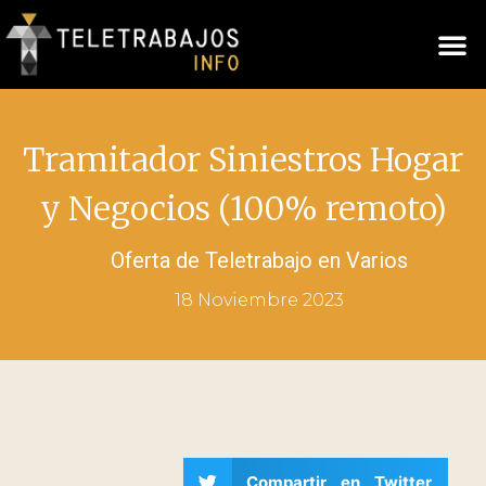
Tramitador Siniestros Hogar
y Negocios (100% remoto)
Oferta de Teletrabajo en
Varios
18 Noviembre 2023
Compartir en Twitter