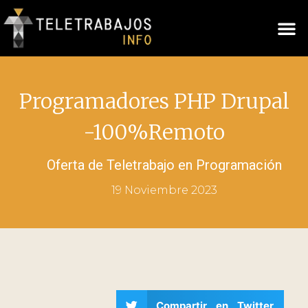
Programadores PHP Drupal
-100%Remoto
Oferta de Teletrabajo en
Programación
19 Noviembre 2023
Compartir en Twitter