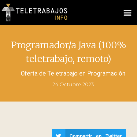
Programador/a Java (100%
teletrabajo, remoto)
Oferta de Teletrabajo en
Programación
24 Octubre 2023
Compartir en Twitter