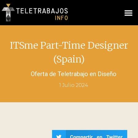
ITSme Part-Time Designer
(Spain)
Oferta de Teletrabajo en
Diseño
1 Julio 2024
Compartir en Twitter