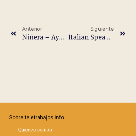
Anterior
Siguiente
Niñera – Ayuda Con Los Deberes – Trabajo De Verano
Italian Speaking Jobs In Greece – Fully Paid Relocation Package
Sobre teletrabajos.info
Quienes somos