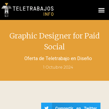
Graphic Designer for Paid
Social
Oferta de Teletrabajo en
Diseño
1 Octubre 2024
Compartir en Twitter