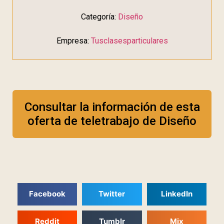
Categoría:
Diseño
Empresa:
Tusclasesparticulares
Consultar la información de esta
oferta de teletrabajo de Diseño
Facebook
Twitter
LinkedIn
Reddit
Tumblr
Mix