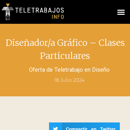
Diseñador/a Gráfico – Clases
Particulares
Oferta de Teletrabajo en
Diseño
18 Julio 2024
Compartir en Twitter