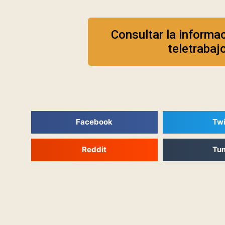
Consultar la informa
teletrabaj
Facebook
Twi
Reddit
Tu