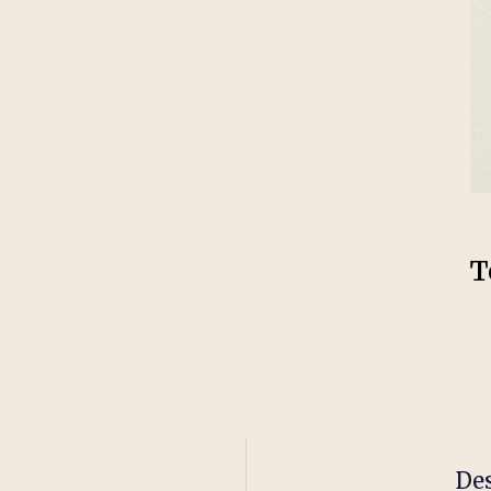
T
Des