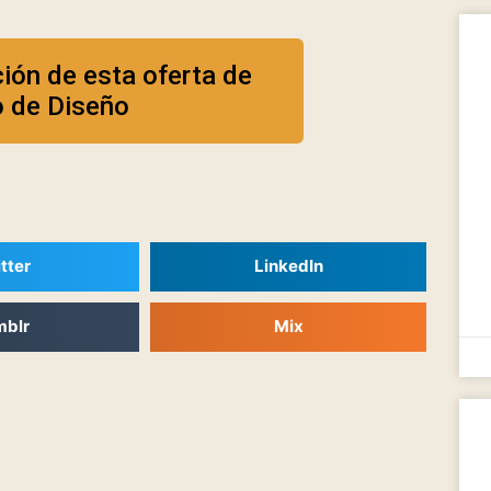
ción de esta oferta de
o de Diseño
tter
LinkedIn
mblr
Mix