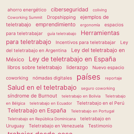
ciberseguridad
ahorro energético
coliving
ejemplos de
Dropshipping
Coworking Summit
emprendimiento
teletrabajo
espacios
ergonomía
Herramientas
para teletrabajar
guía teletrabajo
para teletrabajo
Incentivos para teletrabajar
Ley
Ley del teletrabajo en
del teletrabajo en Argentina
Ley de teletrabajo en España
México
libros sobre teletrabajo
liderazgo
Nuevo espacio
países
coworking
nómadas digitales
reportaje
Salud en el teletrabajo
seguro coworking
síndrome de Burnout
teletrabajo en Bolivia
Teletrabajo
Teletrabajo en el Perú
en Bélgica
teletrabajo en Ecuador
Teletrabajo en España
Teletrabajo en Portugal
teletrabajo en
Teletrabajo en República Dominicana
Uruguay
Teletrabajo en Venezuela
Testimonio