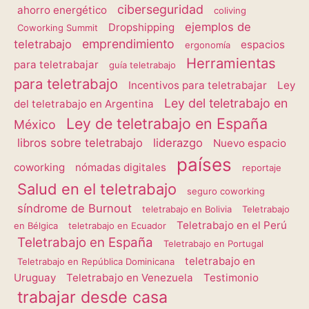
ciberseguridad
ahorro energético
coliving
ejemplos de
Dropshipping
Coworking Summit
emprendimiento
teletrabajo
espacios
ergonomía
Herramientas
para teletrabajar
guía teletrabajo
para teletrabajo
Incentivos para teletrabajar
Ley
Ley del teletrabajo en
del teletrabajo en Argentina
Ley de teletrabajo en España
México
libros sobre teletrabajo
liderazgo
Nuevo espacio
países
coworking
nómadas digitales
reportaje
Salud en el teletrabajo
seguro coworking
síndrome de Burnout
teletrabajo en Bolivia
Teletrabajo
Teletrabajo en el Perú
en Bélgica
teletrabajo en Ecuador
Teletrabajo en España
Teletrabajo en Portugal
teletrabajo en
Teletrabajo en República Dominicana
Uruguay
Teletrabajo en Venezuela
Testimonio
trabajar desde casa