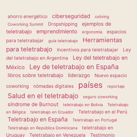
ciberseguridad
ahorro energético
coliving
ejemplos de
Dropshipping
Coworking Summit
emprendimiento
teletrabajo
espacios
ergonomía
Herramientas
para teletrabajar
guía teletrabajo
para teletrabajo
Incentivos para teletrabajar
Ley
Ley del teletrabajo en
del teletrabajo en Argentina
Ley de teletrabajo en España
México
libros sobre teletrabajo
liderazgo
Nuevo espacio
países
coworking
nómadas digitales
reportaje
Salud en el teletrabajo
seguro coworking
síndrome de Burnout
teletrabajo en Bolivia
Teletrabajo
Teletrabajo en el Perú
en Bélgica
teletrabajo en Ecuador
Teletrabajo en España
Teletrabajo en Portugal
teletrabajo en
Teletrabajo en República Dominicana
Uruguay
Teletrabajo en Venezuela
Testimonio