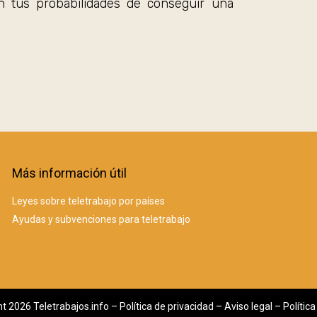
n tus probabilidades de conseguir una
Más información útil
Leyes sobre teletrabajo por países
Ayudas y subvenciones para teletrabajo
t 2026 Teletrabajos.info –
Política de privacidad
–
Aviso legal
–
Polític