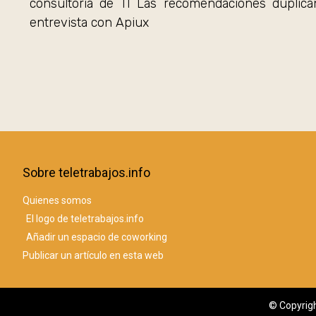
consultoría de TI Las recomendaciones duplica
entrevista con Apiux
Sobre teletrabajos.info
Quienes somos
El logo de teletrabajos.info
Añadir un espacio de coworking
Publicar un artículo en esta web
© Copyrigh