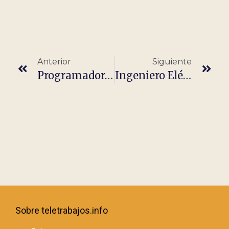
Anterior
Siguiente
Programador/a Fullstack Python Y Angular (100% Teletrabajo)
Ingeniero Eléctrico Y Programador Software
Sobre teletrabajos.info