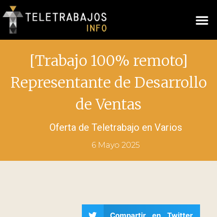
[Trabajo 100% remoto]
Representante de Desarrollo
de Ventas
Oferta de Teletrabajo en
Varios
6 Mayo 2025
Compartir en Twitter