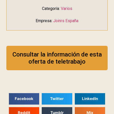
Categoría:
Varios
Empresa:
Joinrs España
Consultar la información de esta
oferta de teletrabajo
Facebook
Twitter
LinkedIn
Reddit
Tumblr
Mix