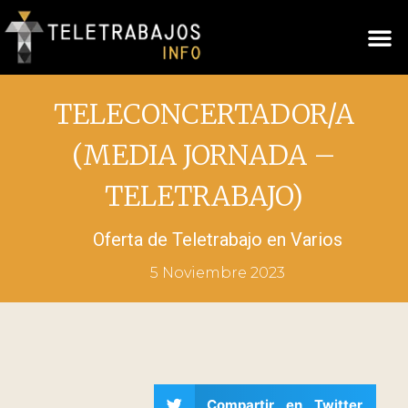
TELECONCERTADOR/A
(MEDIA JORNADA –
TELETRABAJO)
Oferta de Teletrabajo en
Varios
5 Noviembre 2023
Compartir en Twitter