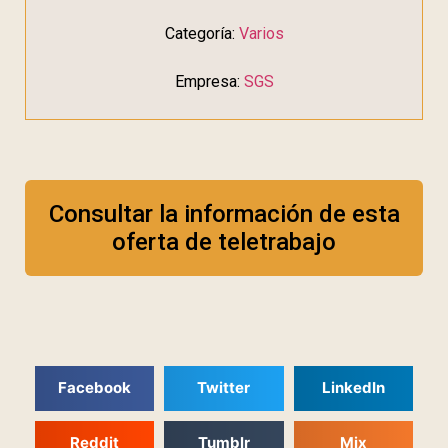
Categoría:
Varios
Empresa:
SGS
Consultar la información de esta
oferta de teletrabajo
Facebook
Twitter
LinkedIn
Reddit
Tumblr
Mix