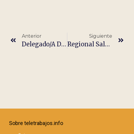
Anterior
Siguiente
Delegado/a De Ventas Cirugía Cardiovascular (Andalucía Oriental)
Regional Sales Manager – Spain
Sobre teletrabajos.info