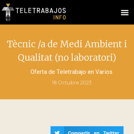
Tècnic /a de Medi Ambient i
Qualitat (no laboratori)
Oferta de Teletrabajo en
Varios
18 Octubre 2023
Compartir en Twitter