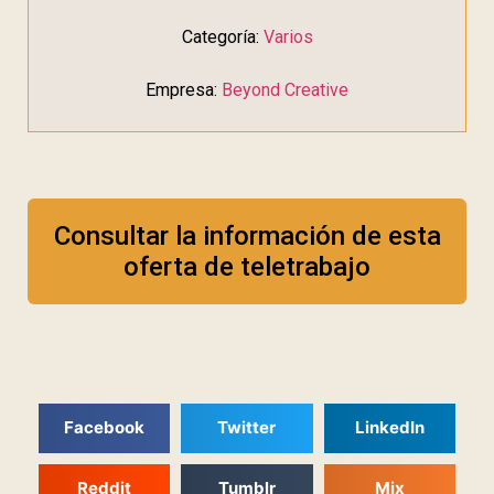
Categoría:
Varios
Empresa:
Beyond Creative
Consultar la información de esta
oferta de teletrabajo
Facebook
Twitter
LinkedIn
Reddit
Tumblr
Mix