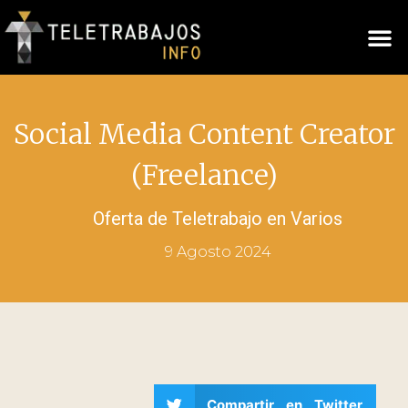
Social Media Content Creator
(Freelance)
Oferta de Teletrabajo en
Varios
9 Agosto 2024
Compartir en Twitter