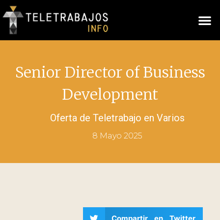
Senior Director of Business
Development
Oferta de Teletrabajo en
Varios
8 Mayo 2025
Compartir en Twitter