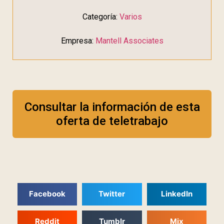
Categoría:
Varios
Empresa:
Mantell Associates
Consultar la información de esta
oferta de teletrabajo
Facebook
Twitter
LinkedIn
Reddit
Tumblr
Mix