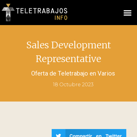
Sales Development
Representative
Oferta de Teletrabajo en
Varios
18 Octubre 2023
Compartir en Twitter