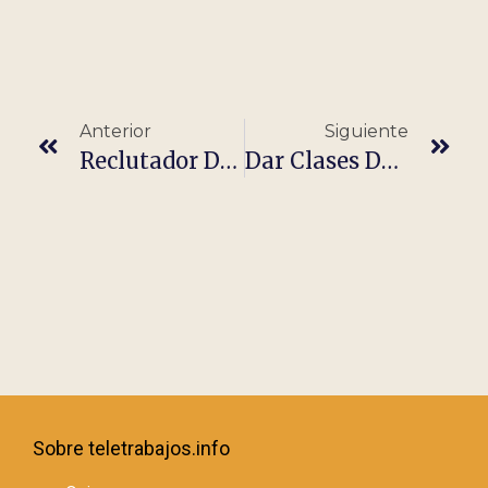
Anterior
Siguiente
Reclutador De Recursos Humanos – Trabajo 100% Remoto
Dar Clases De Música – Profesional Con/sin Experiencia
Sobre teletrabajos.info