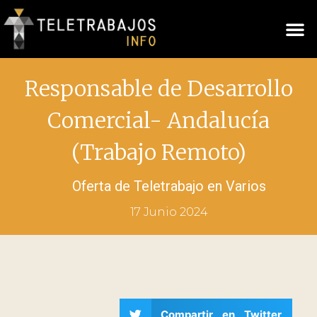
Responsable de Desarrollo
Comercial- Andalucía
(Trabajo Remoto)
Oferta de Teletrabajo en
Varios
17 Junio 2024
Compartir en Twitter