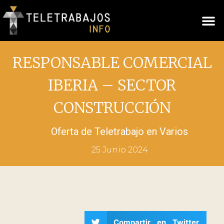
RESPONSABLE COMERCIAL
IBERIA – SECTOR
CONSTRUCCIÓN
Oferta de Teletrabajo en
Varios
25 Junio 2024
Compartir en Twitter