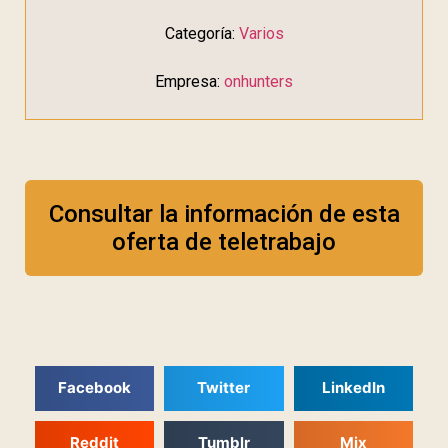
Categoría:
Varios
Empresa:
onhunters
Consultar la información de esta
oferta de teletrabajo
Facebook
Twitter
LinkedIn
Reddit
Tumblr
Mix