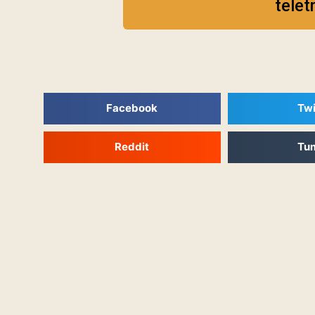
telet
Facebook
Twi
Reddit
Tu