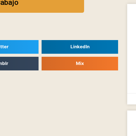
rabajo
tter
LinkedIn
mblr
Mix