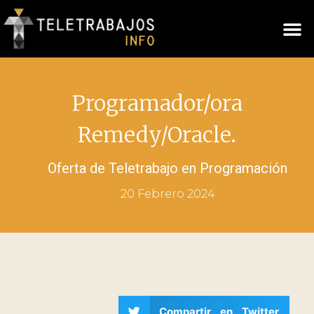
Programador/ora
Remedy/Oracle.
Oferta de Teletrabajo en
Programación
20 Febrero 2024
Compartir en Twitter