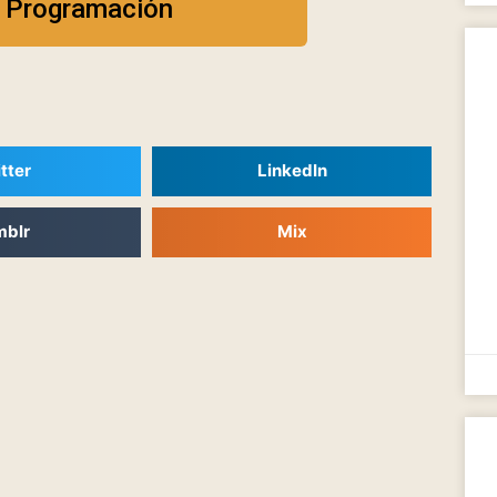
e Programación
tter
LinkedIn
mblr
Mix