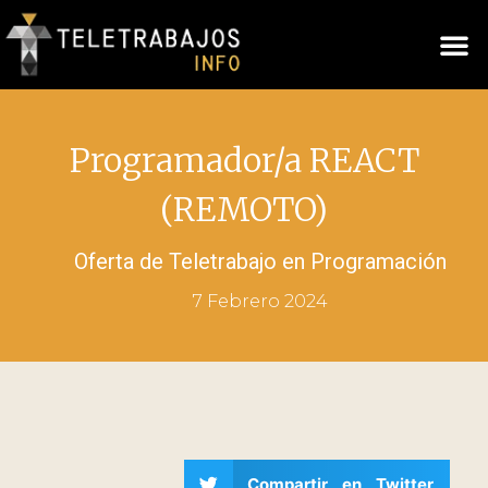
Programador/a REACT
(REMOTO)
Oferta de Teletrabajo en
Programación
7 Febrero 2024
Compartir en Twitter