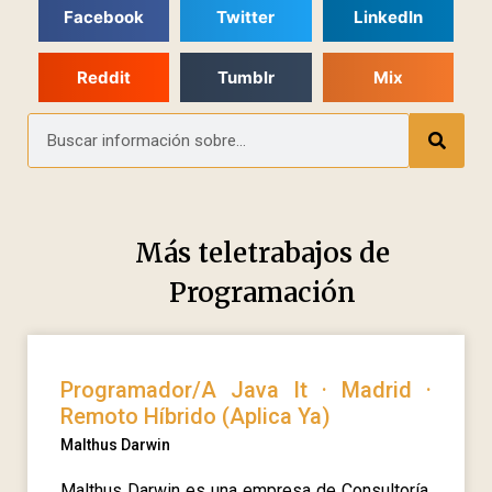
Facebook
Twitter
LinkedIn
Reddit
Tumblr
Mix
Más teletrabajos de
Programación
Programador/A Java It · Madrid ·
Remoto Híbrido (Aplica Ya)
Malthus Darwin
Malthus Darwin es una empresa de Consultoría,