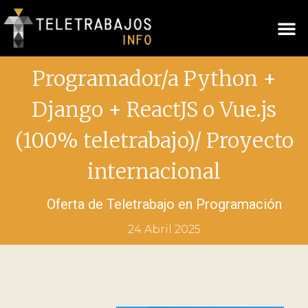
Programador/a Python +
Django + ReactJS o Vue.js
(100% teletrabajo)/ Proyecto
internacional
Oferta de Teletrabajo en
Programación
24 Abril 2025