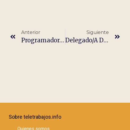
Anterior
Siguiente
Programador/a Java (100% Teletrabajo) – España
Delegado/a De Expansión – Castilla Y León
Sobre teletrabajos.info
Quienes somos