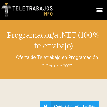
Programador/a .NET (100%
teletrabajo)
Oferta de Teletrabajo en
Programación
3 Octubre 2023
Compartir en Twitter