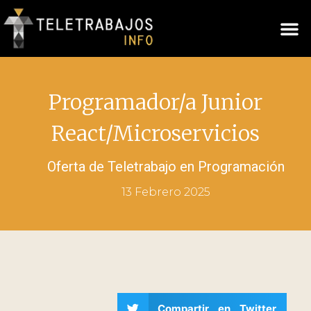
Programador/a Junior
React/Microservicios
Oferta de Teletrabajo en
Programación
13 Febrero 2025
Compartir en Twitter