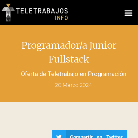
Programador/a Junior
Fullstack
Oferta de Teletrabajo en
Programación
20 Marzo 2024
Compartir en Twitter