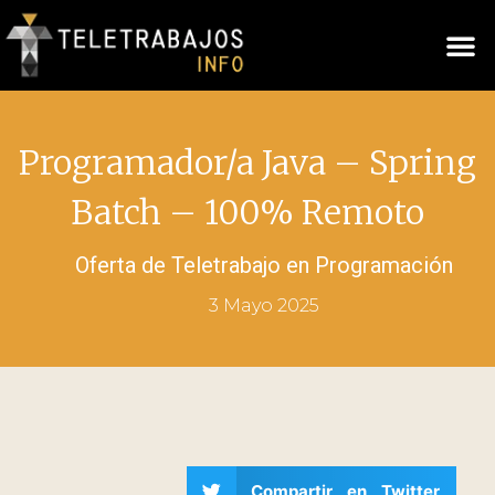
Programador/a Java – Spring
Batch – 100% Remoto
Oferta de Teletrabajo en
Programación
3 Mayo 2025
Compartir en Twitter