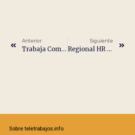
Anterior
Siguiente
Trabaja Como Canguro – Ayuda Con Los Deberes – Sin Experiencia
Regional HR Generalist – 40/45K – Remote From Europe
Sobre teletrabajos.info