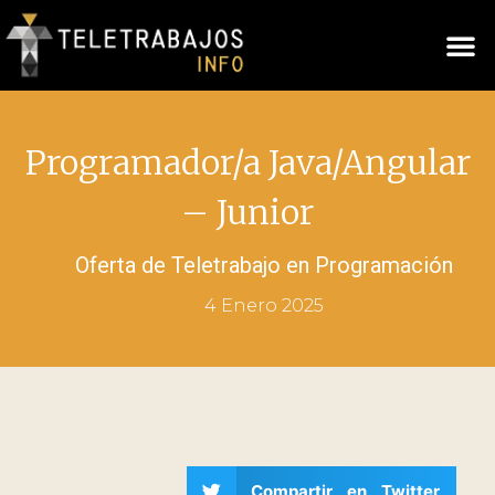
Programador/a Java/Angular
– Junior
Oferta de Teletrabajo en
Programación
4 Enero 2025
Compartir en Twitter