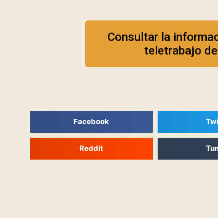
Consultar la informa
teletrabajo d
Facebook
Twi
Reddit
Tu