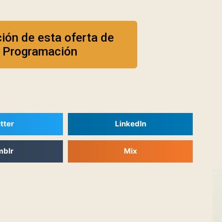
ción de esta oferta de
e Programación
tter
LinkedIn
mblr
Mix